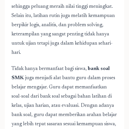
sehingga peluang meraih nilai tinggi meningkat.
Selain itu, latihan rutin juga melatih kemampuan
berpikir logis, analitis, dan problem solving,
keterampilan yang sangat penting tidak hanya
untuk ujian tetapi juga dalam kehidupan sehari-
hari.
Tidak hanya bermanfaat bagi siswa,
bank soal
SMK
juga menjadi alat bantu guru dalam proses
belajar mengajar. Guru dapat memanfaatkan
soal-soal dari bank soal sebagai bahan latihan di
kelas, ujian harian, atau evaluasi. Dengan adanya
bank soal, guru dapat memberikan arahan belajar
yang lebih tepat sasaran sesuai kemampuan siswa,