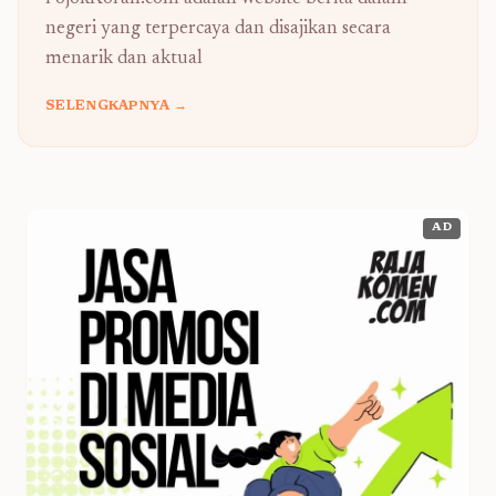
negeri yang terpercaya dan disajikan secara
menarik dan aktual
SELENGKAPNYA →
AD