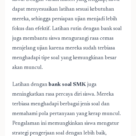
dapat menyesuaikan latihan sesuai kebutuhan
mereka, sehingga persiapan ujian menjadi lebih
fokus dan efektif. Latihan rutin dengan bank soal
juga membantu siswa mengurangi rasa cemas
menjelang ujian karena mereka sudah terbiasa
menghadapi tipe soal yang kemungkinan besar
akan muncul.
Latihan dengan
bank soal SMK
juga
meningkatkan rasa percaya diri siswa. Mereka
terbiasa menghadapi berbagai jenis soal dan
memahami pola pertanyaan yang kerap muncul.
Pengalaman ini memungkinkan siswa mengatur
strategi pengerjaan soal dengan lebih baik,