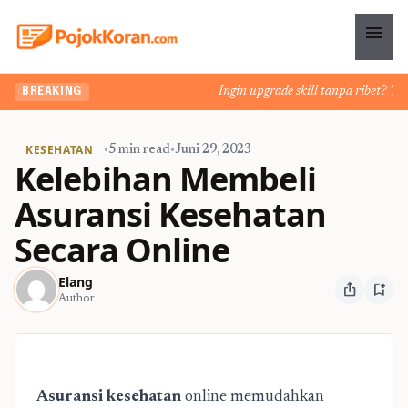
menu
Ingin upgrade skill tanpa ribet? Temu
BREAKING
KESEHATAN
•
5 min read
•
Juni 29, 2023
Kelebihan Membeli
Asuransi Kesehatan
Secara Online
Elang
ios_share
bookmark_add
Author
Asuransi kesehatan
online memudahkan