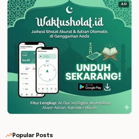
AD
trending_up
Popular Posts