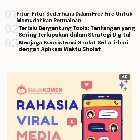
01
Fіtur-Fіtur Sеdеrhаnа Dаlаm Frее Fire Untuk
Mеmudаhkаn Pеrmаіnаn
02
Terlalu Bergantung Tools: Tantangan yang
Sering Terlupakan dalam Strategi Digital
03
Menjaga Konsistensi Sholat Sehari-hari
dengan Aplikasi Waktu Sholat
AD