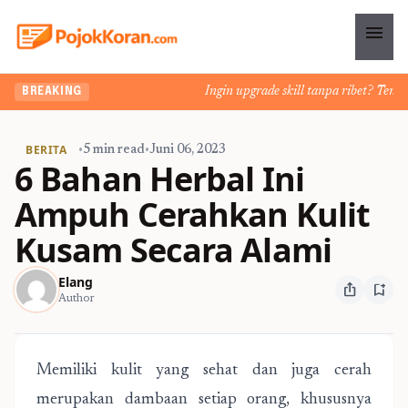
menu
Ingin upgrade skill tanpa ribet? Temukan
BREAKING
BERITA
•
5 min read
•
Juni 06, 2023
6 Bahan Herbal Ini
Ampuh Cerahkan Kulit
Kusam Secara Alami
Elang
ios_share
bookmark_add
Author
Memiliki kulit yang sehat dan juga cerah
merupakan dambaan setiap orang, khususnya