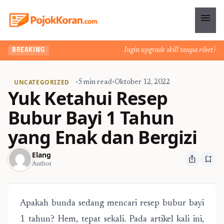
menu
Ingin upgrade skill tanpa ribet? Tem
BREAKING
UNCATEGORIZED
•
5 min read
•
Oktober 12, 2022
Yuk Ketahui Resep
Bubur Bayi 1 Tahun
yang Enak dan Bergizi
Elang
ios_share
bookmark_add
Author
Apakah bunda sedang mencari resep bubur bayi
1 tahun? Hem, tepat sekali. Pada artikel kali ini,