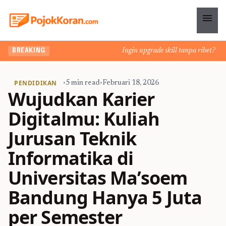
menu
Ingin upgrade skill tanpa ribet? Temuk
BREAKING
PENDIDIKAN
•
5 min read
•
Februari 18, 2026
Wujudkan Karier
Digitalmu: Kuliah
Jurusan Teknik
Informatika di
Universitas Ma’soem
Bandung Hanya 5 Juta
per Semester