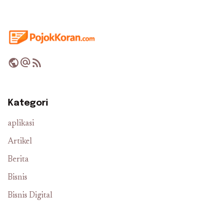
public
alternate_email
rss_feed
Kategori
aplikasi
Artikel
Berita
Bisnis
Bisnis Digital