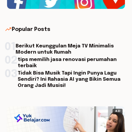
trending_up
Popular Posts
01
Berikut Keunggulan Meja TV Minimalis
Modern untuk Rumah
02
tips memilih jasa renovasi perumahan
terbaik
03
Tidak Bisa Musik Tapi Ingin Punya Lagu
Sendiri? Ini Rahasia AI yang Bikin Semua
Orang Jadi Musisi!
AD