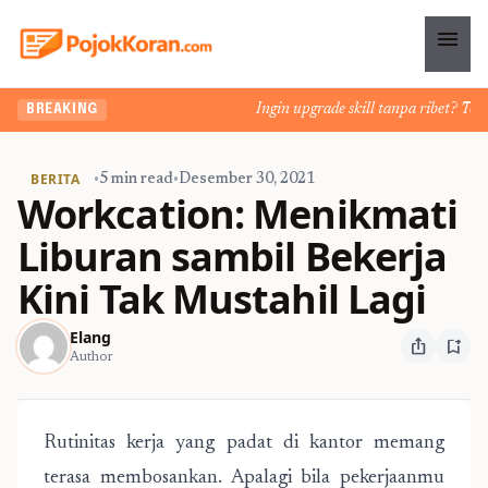
menu
Ingin upgrade skill tanpa ribet? Temuka
BREAKING
BERITA
•
5 min read
•
Desember 30, 2021
Workcation: Menikmati
Liburan sambil Bekerja
Kini Tak Mustahil Lagi
Elang
ios_share
bookmark_add
Author
Rutinitas kerja yang padat di kantor memang
terasa membosankan. Apalagi bila pekerjaanmu