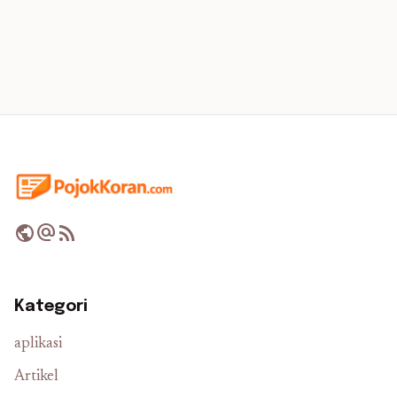
public
alternate_email
rss_feed
Kategori
aplikasi
Artikel