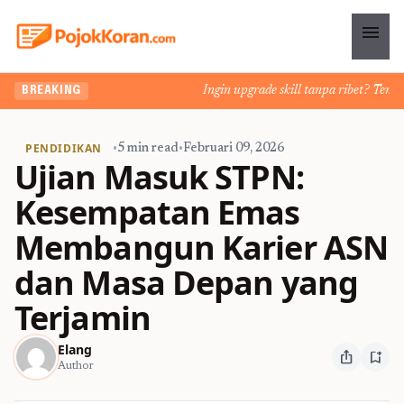
menu
Ingin upgrade skill tanpa ribet? Temukan 
BREAKING
PENDIDIKAN
•
5 min read
•
Februari 09, 2026
Ujian Masuk STPN:
Kesempatan Emas
Membangun Karier ASN
dan Masa Depan yang
Terjamin
Elang
ios_share
bookmark_add
Author