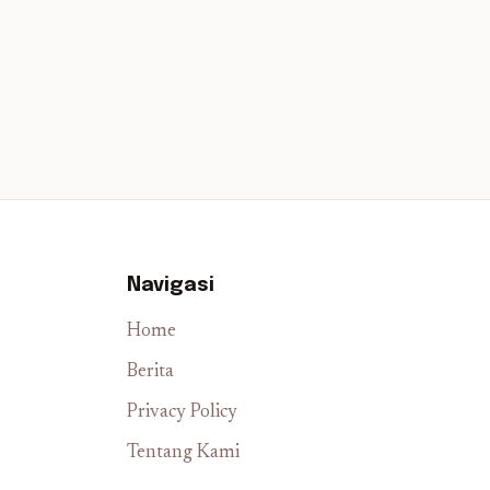
Navigasi
Home
Berita
Privacy Policy
Tentang Kami