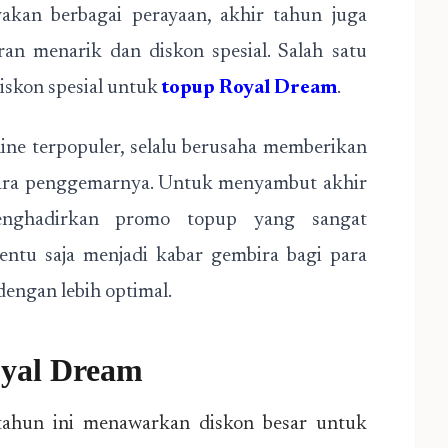
kan berbagai perayaan, akhir tahun juga
ran menarik dan diskon spesial. Salah satu
iskon spesial untuk
topup Royal Dream
.
line terpopuler, selalu berusaha memberikan
para penggemarnya. Untuk menyambut akhir
enghadirkan promo topup yang sangat
tentu saja menjadi kabar gembira bagi para
engan lebih optimal.
oyal Dream
ahun ini menawarkan diskon besar untuk