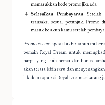
memasukkan kode promo jika ada.
Selesaikan Pembayaran
Setelah m
transaksi sesuai petunjuk. Promo 
masuk ke akun kamu setelah pembayar
Promo diskon spesial akhir tahun ini be
pemain Royal Dream untuk meningkat
harga yang lebih hemat dan bonus tamb
akan terasa lebih seru dan menyenangkan
lakukan topup di Royal Dream sekarang j