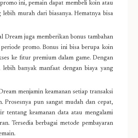
promo ini, pemain dapat membeli koin atau
lebih murah dari biasanya. Hematnya bisa
yal Dream juga memberikan bonus tambahan
 periode promo. Bonus ini bisa berupa koin
 akses ke fitur premium dalam game. Dengan
n lebih banyak manfaat dengan biaya yang
Dream menjamin keamanan setiap transaksi
. Prosesnya pun sangat mudah dan cepat,
tir tentang keamanan data atau mengalami
ran. Tersedia berbagai metode pembayaran
emain.