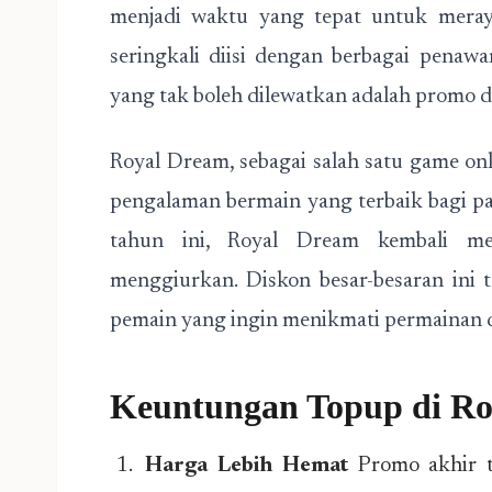
menjadi waktu yang tepat untuk meraya
seringkali diisi dengan berbagai penawa
yang tak boleh dilewatkan adalah promo d
Royal Dream, sebagai salah satu game on
pengalaman bermain yang terbaik bagi 
tahun ini, Royal Dream kembali m
menggiurkan. Diskon besar-besaran ini 
pemain yang ingin menikmati permainan d
Keuntungan Topup di R
Harga Lebih Hemat
Promo akhir t