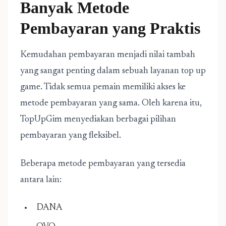
Banyak Metode
Pembayaran yang Praktis
Kemudahan pembayaran menjadi nilai tambah
yang sangat penting dalam sebuah layanan top up
game. Tidak semua pemain memiliki akses ke
metode pembayaran yang sama. Oleh karena itu,
TopUpGim menyediakan berbagai pilihan
pembayaran yang fleksibel.
Beberapa metode pembayaran yang tersedia
antara lain:
DANA