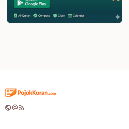
public
alternate_email
rss_feed