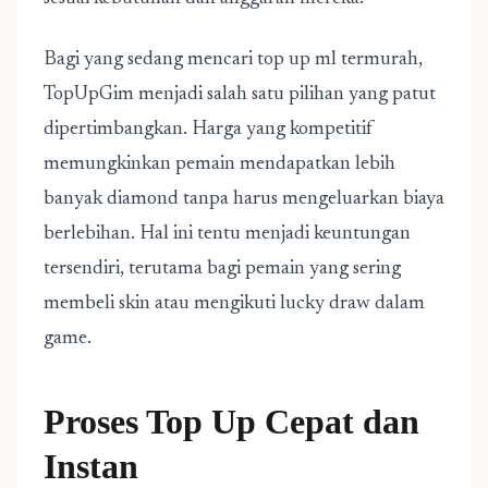
Bagi yang sedang mencari top up ml termurah,
TopUpGim menjadi salah satu pilihan yang patut
dipertimbangkan. Harga yang kompetitif
memungkinkan pemain mendapatkan lebih
banyak diamond tanpa harus mengeluarkan biaya
berlebihan. Hal ini tentu menjadi keuntungan
tersendiri, terutama bagi pemain yang sering
membeli skin atau mengikuti lucky draw dalam
game.
Proses Top Up Cepat dan
Instan