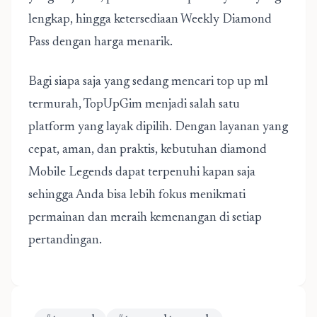
lengkap, hingga ketersediaan Weekly Diamond
Pass dengan harga menarik.
Bagi siapa saja yang sedang mencari top up ml
termurah, TopUpGim menjadi salah satu
platform yang layak dipilih. Dengan layanan yang
cepat, aman, dan praktis, kebutuhan diamond
Mobile Legends dapat terpenuhi kapan saja
sehingga Anda bisa lebih fokus menikmati
permainan dan meraih kemenangan di setiap
pertandingan.