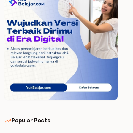
trending_up
Popular Posts