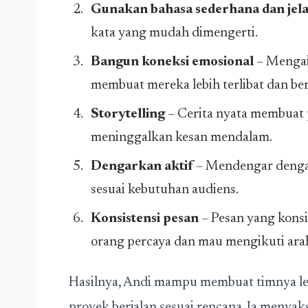
Gunakan bahasa sederhana dan jela
kata yang mudah dimengerti.
Bangun koneksi emosional
– Mengai
membuat mereka lebih terlibat dan b
Storytelling
– Cerita nyata membuat 
meninggalkan kesan mendalam.
Dengarkan aktif
– Mendengar denga
sesuai kebutuhan audiens.
Konsistensi pesan
– Pesan yang konsi
orang percaya dan mau mengikuti ara
Hasilnya, Andi mampu membuat timnya lebi
proyek berjalan sesuai rencana. Ia menya