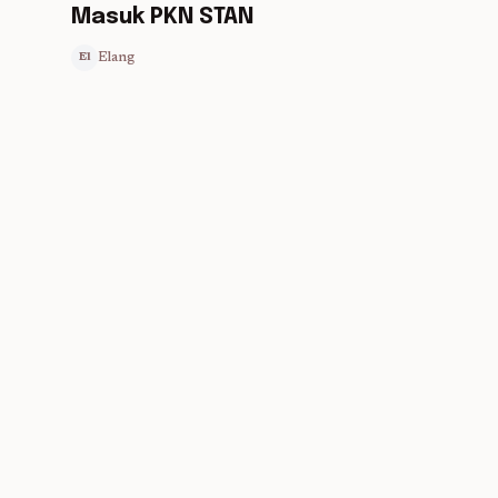
Masuk PKN STAN
Elang
El