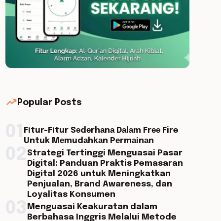
trending_up
Popular Posts
01
Fіtur-Fіtur Sеdеrhаnа Dаlаm Frее Fire
Untuk Mеmudаhkаn Pеrmаіnаn
02
Strategi Tertinggi Menguasai Pasar
Digital: Panduan Praktis Pemasaran
Digital 2026 untuk Meningkatkan
Penjualan, Brand Awareness, dan
Loyalitas Konsumen
03
Menguasai Keakuratan dalam
Berbahasa Inggris Melalui Metode