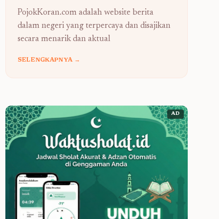
PojokKoran.com adalah website berita
dalam negeri yang terpercaya dan disajikan
secara menarik dan aktual
SELENGKAPNYA →
AD