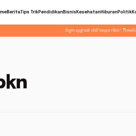
ome
Berita
Tips Trik
Pendidikan
Bisnis
Kesehatan
Hiburan
Politik
K
Ingin upgrade skill tanpa ribet? Temukan kelas seru 
pkn