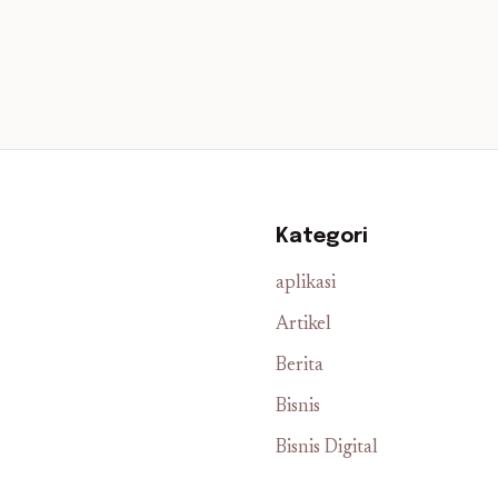
Kategori
aplikasi
Artikel
Berita
Bisnis
Bisnis Digital