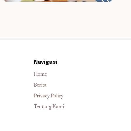
Navigasi
Home
Berita
Privacy Policy
Tentang Kami