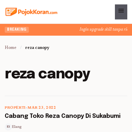
menu
Ingin upgrade skill tanpa ribet
BREAKING
Home
/
reza canopy
reza canopy
PROPERTI
•
MAR 23, 2022
5 min read
Cabang Toko Reza Canopy Di Sukabumi
Elang
El