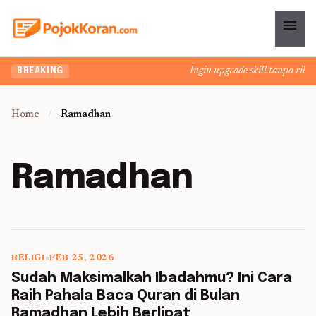
menu
Ingin upgrade skill tanpa ribet?
BREAKING
Home
/
Ramadhan
Ramadhan
RELIGI
•
FEB 25, 2026
5 min read
Sudah Maksimalkah Ibadahmu? Ini Cara
Raih Pahala Baca Quran di Bulan
Ramadhan Lebih Berlipat