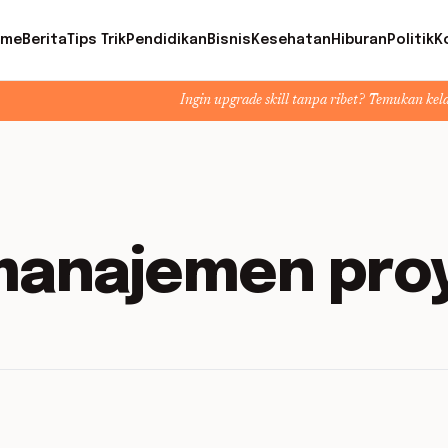
ome
Berita
Tips Trik
Pendidikan
Bisnis
Kesehatan
Hiburan
Politik
K
Ingin upgrade skill tanpa ribet? Temukan kelas seru dan ma
manajemen pro