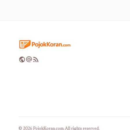
public
alternate_email
rss_feed
© 2026 PojokKoran.com. All rights reserved.