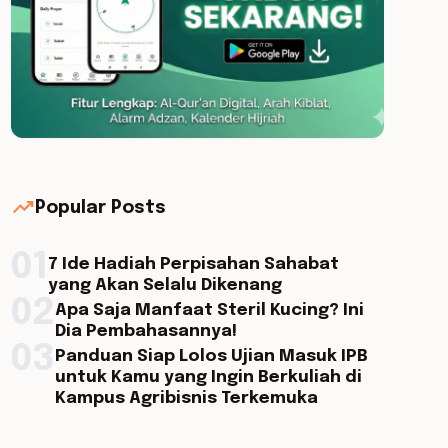
trending_up
Popular Posts
01
7 Ide Hadiah Perpisahan Sahabat
yang Akan Selalu Dikenang
02
Apa Saja Manfaat Steril Kucing? Ini
Dia Pembahasannya!
03
Panduan Siap Lolos Ujian Masuk IPB
untuk Kamu yang Ingin Berkuliah di
Kampus Agribisnis Terkemuka