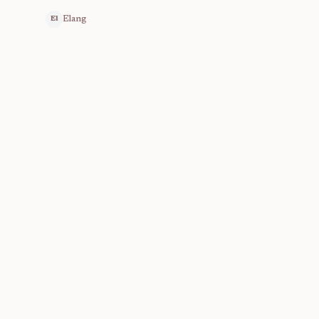
Elang
El