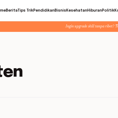
ome
Berita
Tips Trik
Pendidikan
Bisnis
Kesehatan
Hiburan
Politik
K
Ingin upgrade skill tanpa ribet? Temukan kel
ten