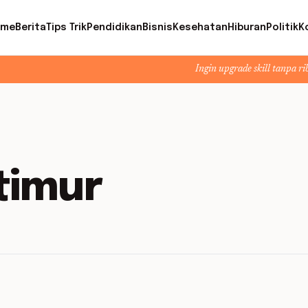
ome
Berita
Tips Trik
Pendidikan
Bisnis
Kesehatan
Hiburan
Politik
K
Ingin upgrade skill tanpa ribet? Temuka
 timur