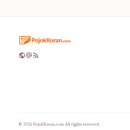
public
alternate_email
rss_feed
© 2026 PojokKoran.com. All rights reserved.