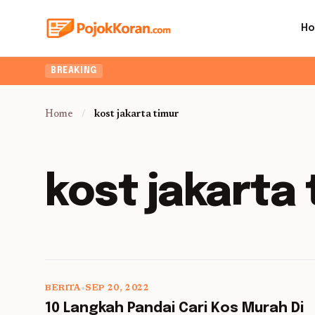
H
BREAKING
Home
/
kost jakarta timur
kost jakarta
BERITA
•
SEP 20, 2022
5 min read
10 Langkah Pandai Cari Kos Murah Di