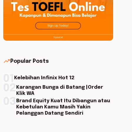
trending_up
Popular Posts
01
Kelebihan Infinix Hot 12
02
Karangan Bunga di Batang |Order
Klik WA
03
Brand Equity Kuat Itu Dibangun atau
Kebetulan Kamu Masih Yakin
Pelanggan Datang Sendiri