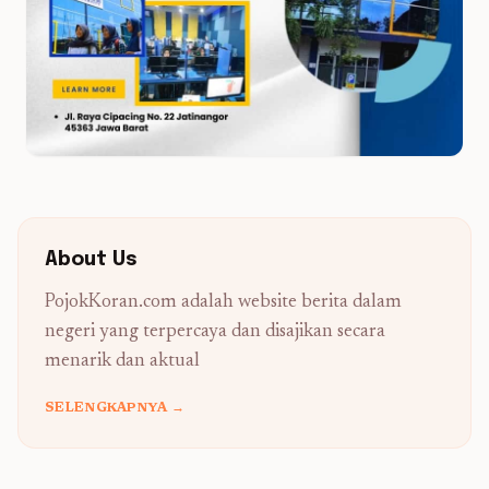
About Us
PojokKoran.com adalah website berita dalam
negeri yang terpercaya dan disajikan secara
menarik dan aktual
SELENGKAPNYA →