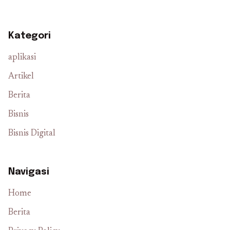
Kategori
aplikasi
Artikel
Berita
Bisnis
Bisnis Digital
Navigasi
Home
Berita