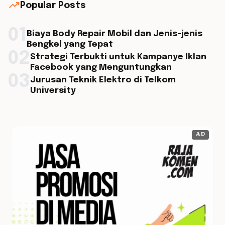
trending_up
Popular Posts
01
Biaya Body Repair Mobil dan Jenis-jenis
Bengkel yang Tepat
02
Strategi Terbukti untuk Kampanye Iklan
Facebook yang Menguntungkan
03
Jurusan Teknik Elektro di Telkom
University
AD