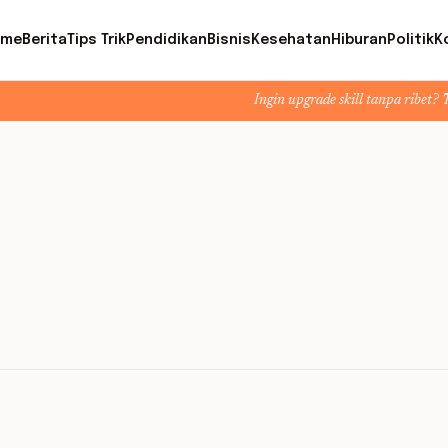
ome
Berita
Tips Trik
Pendidikan
Bisnis
Kesehatan
Hiburan
Politik
K
Ingin upgrade skill tanpa ribet? Temukan ke