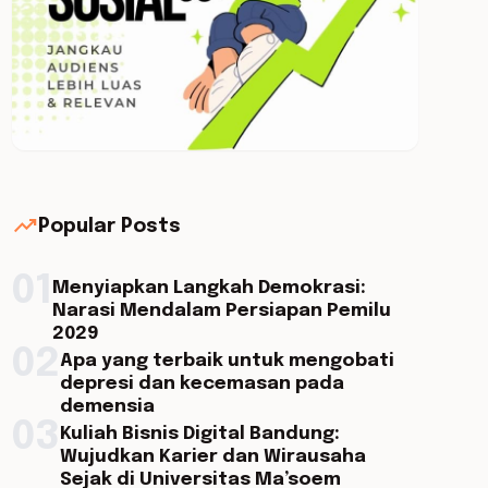
trending_up
Popular Posts
01
Menyiapkan Langkah Demokrasi:
Narasi Mendalam Persiapan Pemilu
2029
02
Apa yang terbaik untuk mengobati
depresi dan kecemasan pada
demensia
03
Kuliah Bisnis Digital Bandung:
Wujudkan Karier dan Wirausaha
Sejak di Universitas Ma’soem