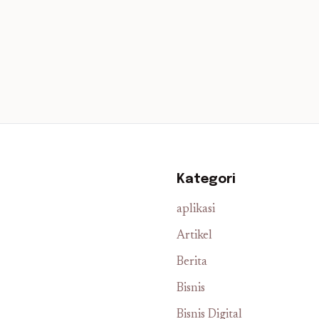
Kategori
aplikasi
Artikel
Berita
Bisnis
Bisnis Digital