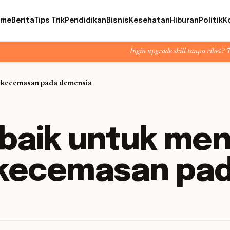
ome
Berita
Tips Trik
Pendidikan
Bisnis
Kesehatan
Hiburan
Politik
K
Ingin upgrade skill tanpa ribet? Temukan kel
n kecemasan pada demensia
rbaik untuk me
 kecemasan pa