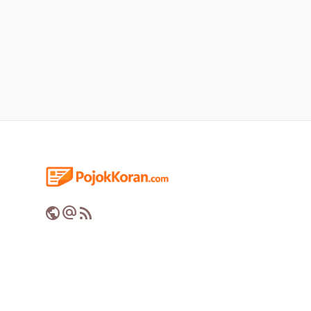
public
alternate_email
rss_feed