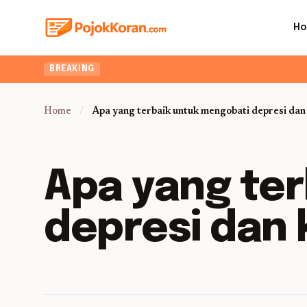
H
BREAKING
Home
/
Apa yang terbaik untuk mengobati depresi da
Apa yang te
depresi dan