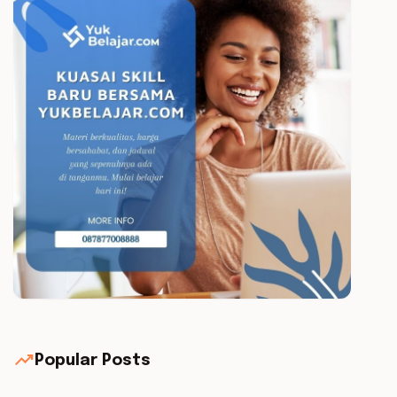
trending_up
Popular Posts