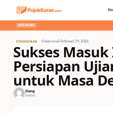
H
Ingin upgrad
BREAKING
PENDIDIKAN
•
5 min read
•
Februari 19, 2026
Sukses Masuk 
Persiapan Uji
untuk Masa D
Elang
Author