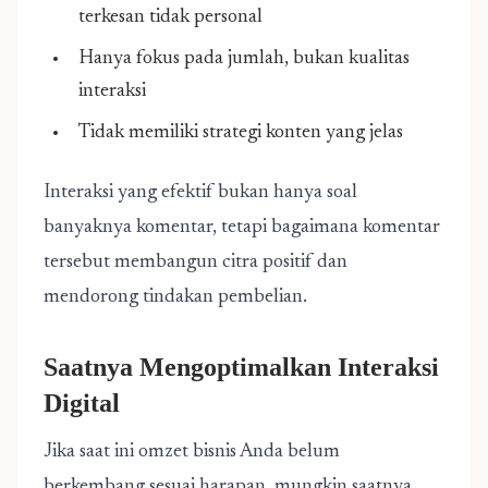
terkesan tidak personal
Hanya fokus pada jumlah, bukan kualitas
interaksi
Tidak memiliki strategi konten yang jelas
Interaksi yang efektif bukan hanya soal
banyaknya komentar, tetapi bagaimana komentar
tersebut membangun citra positif dan
mendorong tindakan pembelian.
Saatnya Mengoptimalkan Interaksi
Digital
Jika saat ini omzet bisnis Anda belum
berkembang sesuai harapan, mungkin saatnya