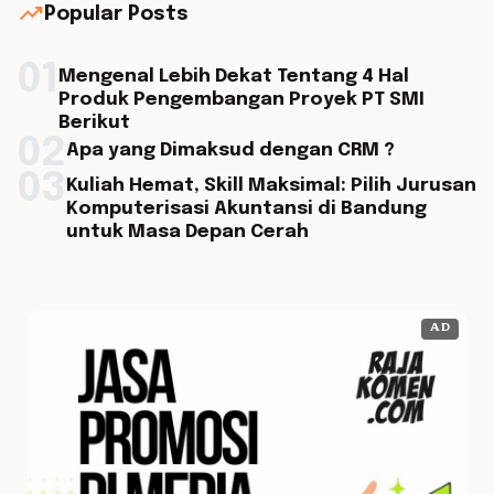
trending_up
Popular Posts
01
Mengenal Lebih Dekat Tentang 4 Hal
Produk Pengembangan Proyek PT SMI
Berikut
02
Apa yang Dimaksud dengan CRM ?
03
Kuliah Hemat, Skill Maksimal: Pilih Jurusan
Komputerisasi Akuntansi di Bandung
untuk Masa Depan Cerah
AD