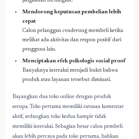
jangkauan meningkat.
Mendorong keputusan pembelian lebih
cepat
Calon pelanggan cenderung membeli ketika
melihat ada aktivitas dan respon positif dari
pengguna lain.
Menciptakan efek psikologis social proof
Banyaknya interaksi menjadi bukti bahwa
produk atau layanan tersebut diminati.
Bayangkan dua toko online dengan produk
serupa. Toko pertama memiliki ratusan komentar
aktif, sedangkan toko kedua hampir tidak
memiliki interaksi. Sebagian besar calon pembeli
akan lebih percaya pada toko pertama, bahkan