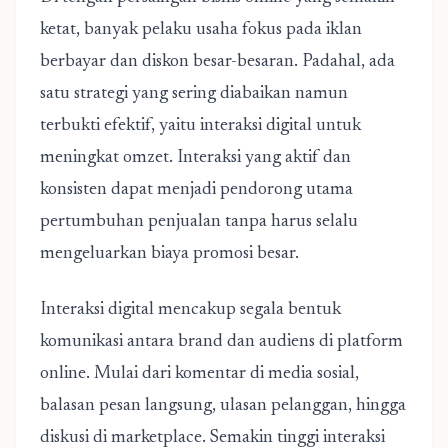
ketat, banyak pelaku usaha fokus pada iklan
berbayar dan diskon besar-besaran. Padahal, ada
satu strategi yang sering diabaikan namun
terbukti efektif, yaitu
interaksi digital untuk
meningkat omzet
. Interaksi yang aktif dan
konsisten dapat menjadi pendorong utama
pertumbuhan penjualan tanpa harus selalu
mengeluarkan biaya promosi besar.
Interaksi digital mencakup segala bentuk
komunikasi antara brand dan audiens di platform
online. Mulai dari komentar di media sosial,
balasan pesan langsung, ulasan pelanggan, hingga
diskusi di marketplace. Semakin tinggi interaksi