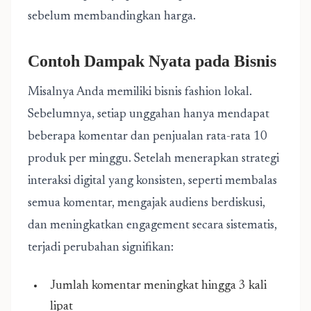
sebelum membandingkan harga.
Contoh Dampak Nyata pada Bisnis
Misalnya Anda memiliki bisnis fashion lokal.
Sebelumnya, setiap unggahan hanya mendapat
beberapa komentar dan penjualan rata-rata 10
produk per minggu. Setelah menerapkan strategi
interaksi digital yang konsisten, seperti membalas
semua komentar, mengajak audiens berdiskusi,
dan meningkatkan engagement secara sistematis,
terjadi perubahan signifikan:
Jumlah komentar meningkat hingga 3 kali
lipat