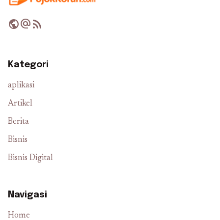
public
alternate_email
rss_feed
Kategori
aplikasi
Artikel
Berita
Bisnis
Bisnis Digital
Navigasi
Home