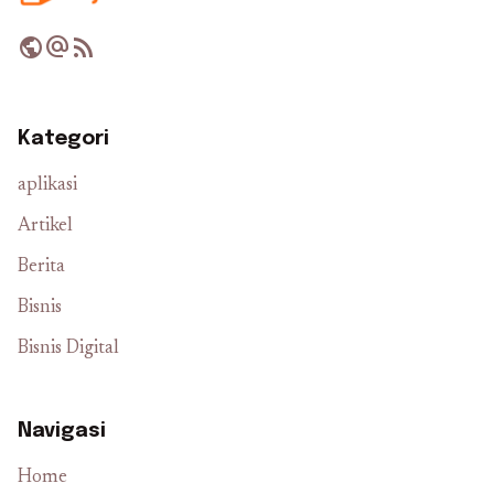
public
alternate_email
rss_feed
Kategori
aplikasi
Artikel
Berita
Bisnis
Bisnis Digital
Navigasi
Home