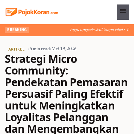
menu
Ingin upgrade skill tanpa ribet? Temuka
BREAKING
ARTIKEL
•
5 min read
•
Mei 19, 2026
Strategi Micro
Community:
Pendekatan Pemasaran
Persuasif Paling Efektif
untuk Meningkatkan
Loyalitas Pelanggan
dan Mengembangkan