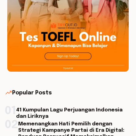
trending_up
Popular Posts
01
41 Kumpulan Lagu Perjuangan Indonesia
dan Liriknya
02
Memenangkan Hati Pemilih dengan
Strategi Kampanye Partai di Era Digital: