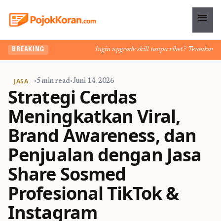
menu
Ingin upgrade skill tanpa ribet? Temukan kelas 
BREAKING
JASA
•
5 min read
•
Juni 14, 2026
Strategi Cerdas
Meningkatkan Viral,
Brand Awareness, dan
Penjualan dengan Jasa
Share Sosmed
Profesional TikTok &
Instagram