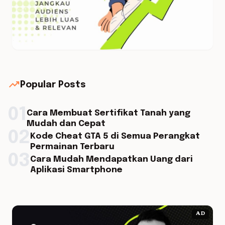
trending_up
Popular Posts
01
Cara Membuat Sertifikat Tanah yang
Mudah dan Cepat
02
Kode Cheat GTA 5 di Semua Perangkat
Permainan Terbaru
03
Cara Mudah Mendapatkan Uang dari
Aplikasi Smartphone
AD