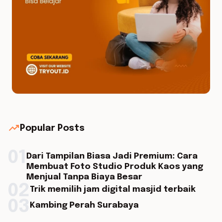
trending_up
Popular Posts
01
Dari Tampilan Biasa Jadi Premium: Cara
Membuat Foto Studio Produk Kaos yang
Menjual Tanpa Biaya Besar
02
Trik memilih jam digital masjid terbaik
03
Kambing Perah Surabaya