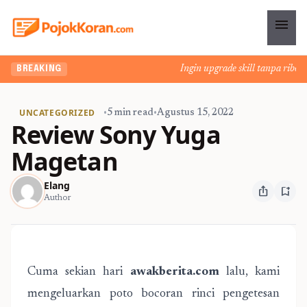
menu
Ingin upgrade skill tanpa ribet? 
BREAKING
UNCATEGORIZED
•
5 min read
•
Agustus 15, 2022
Review Sony Yuga
Magetan
Elang
ios_share
bookmark_add
Author
Cuma sekian hari
awakberita.com
lalu, kami
mengeluarkan poto bocoran rinci pengetesan