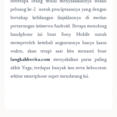
beberapa orang mulai menyaksikannya selaku
peluang ke-2 untuk penciptaannya yang dengan
bertahap kehilangan {injak}annya di medan
pertarungan istimewa Android. Berapa menolong
handphone ini buat Sony Mobile untuk
memperoleh kembali angsurannya hanya kasus
waktu, akan tetapi saat kita menanti buat
langkahberita.com
menyaksikan paras paling
akhir Yuga, terdapat banyak issu serta kebocoran
sekitar smartphone super mendatang ini.