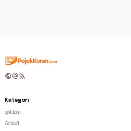
public
alternate_email
rss_feed
Kategori
aplikasi
Artikel