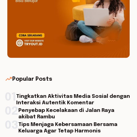
trending_up
Popular Posts
01
Tingkatkan Aktivitas Media Sosial dengan
Interaksi Autentik Komentar
02
Penyebap Kecelakaan di Jalan Raya
akibat Rambu
03
Tips Menjaga Kebersamaan Bersama
Keluarga Agar Tetap Harmonis