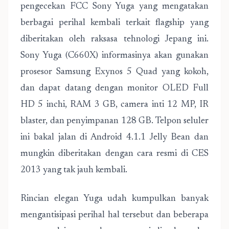
pengecekan FCC Sony Yuga yang mengatakan
berbagai perihal kembali terkait flagship yang
diberitakan oleh raksasa tehnologi Jepang ini.
Sony Yuga (C660X) informasinya akan gunakan
prosesor Samsung Exynos 5 Quad yang kokoh,
dan dapat datang dengan monitor OLED Full
HD 5 inchi, RAM 3 GB, camera inti 12 MP, IR
blaster, dan penyimpanan 128 GB. Telpon seluler
ini bakal jalan di Android 4.1.1 Jelly Bean dan
mungkin diberitakan dengan cara resmi di CES
2013 yang tak jauh kembali.
Rincian elegan Yuga udah kumpulkan banyak
mengantisipasi perihal hal tersebut dan beberapa