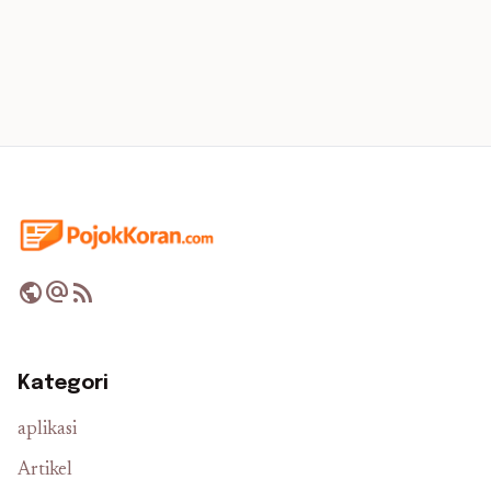
public
alternate_email
rss_feed
Kategori
aplikasi
Artikel