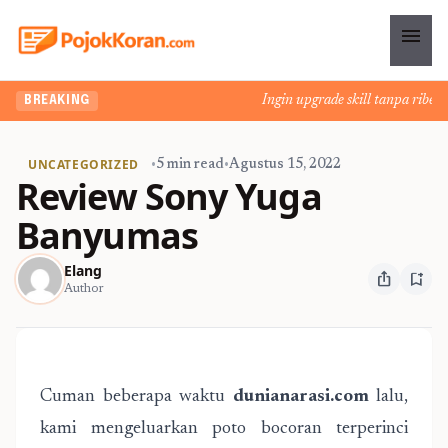
menu
Ingin upgrade skill tanpa ribet? 
BREAKING
UNCATEGORIZED
•
5 min read
•
Agustus 15, 2022
Review Sony Yuga
Banyumas
Elang
ios_share
bookmark_add
Author
Cuman beberapa waktu
dunianarasi.com
lalu,
kami mengeluarkan poto bocoran terperinci