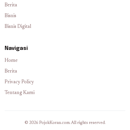
Berita
Bisnis
Bisnis Digital
Navigasi
Home
Berita
Privacy Policy
Tentang Kami
© 2026 PojokKoran.com. All rights reserved.