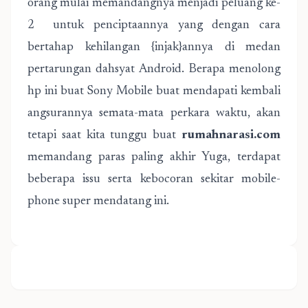
orang mulai memandangnya menjadi peluang ke-
2 untuk penciptaannya yang dengan cara
bertahap kehilangan {injak}annya di medan
pertarungan dahsyat Android. Berapa menolong
hp ini buat Sony Mobile buat mendapati kembali
angsurannya semata-mata perkara waktu, akan
tetapi saat kita tunggu buat
rumahnarasi.com
memandang paras paling akhir Yuga, terdapat
beberapa issu serta kebocoran sekitar mobile-
phone super mendatang ini.