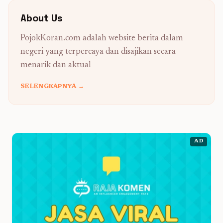
About Us
PojokKoran.com adalah website berita dalam
negeri yang terpercaya dan disajikan secara
menarik dan aktual
SELENGKAPNYA →
AD