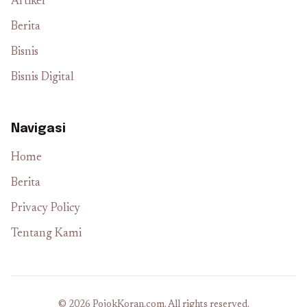
Artikel
Berita
Bisnis
Bisnis Digital
Navigasi
Home
Berita
Privacy Policy
Tentang Kami
© 2026 PojokKoran.com. All rights reserved.