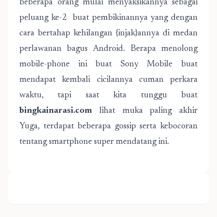
beberapa orang mulai menyaksikannya sebagai
peluang ke-2 buat pembikinannya yang dengan
cara bertahap kehilangan {injak}annya di medan
perlawanan bagus Android. Berapa menolong
mobile-phone ini buat Sony Mobile buat
mendapat kembali cicilannya cuman perkara
waktu, tapi saat kita tunggu buat
bingkainarasi.com
lihat muka paling akhir
Yuga, terdapat beberapa gossip serta kebocoran
tentang smartphone super mendatang ini.