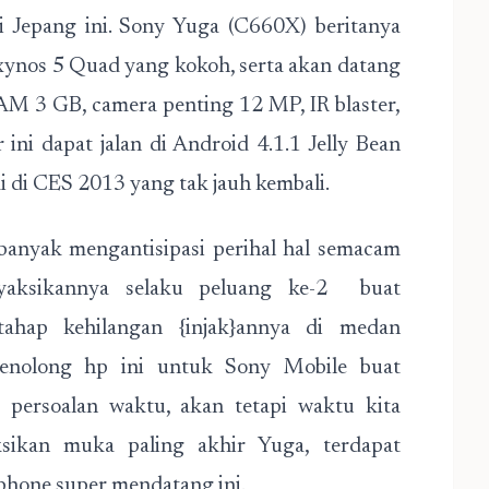
gi Jepang ini. Sony Yuga (C660X) beritanya
ynos 5 Quad yang kokoh, serta akan datang
M 3 GB, camera penting 12 MP, IR blaster,
ini dapat jalan di Android 4.1.1 Jelly Bean
i di CES 2013 yang tak jauh kembali.
banyak mengantisipasi perihal hal semacam
yaksikannya selaku peluang ke-2 buat
ahap kehilangan {injak}annya di medan
enolong hp ini untuk Sony Mobile buat
persoalan waktu, akan tetapi waktu kita
ikan muka paling akhir Yuga, terdapat
phone super mendatang ini.