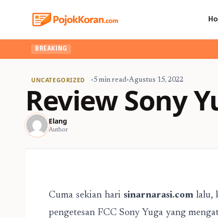
H
BREAKING
UNCATEGORIZED
•
5 min read
•
Agustus 15, 2022
Review Sony Y
Elang
Author
Cuma sekian hari
sinarnarasi.com
lalu,
pengetesan FCC Sony Yuga yang mengata