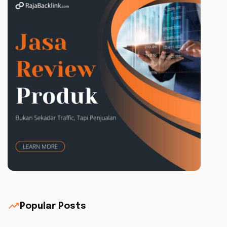
trending_up
Popular Posts