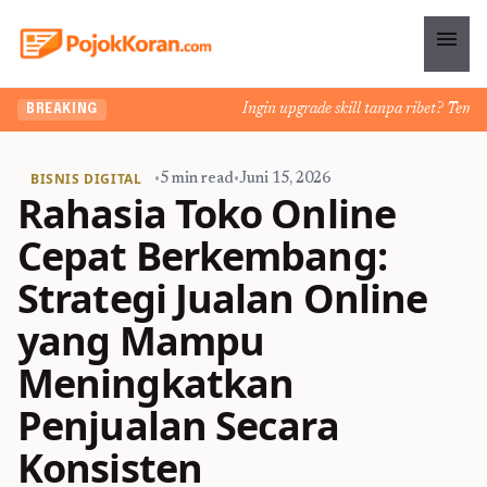
menu
Ingin upgrade skill tanpa ribet? Temukan k
BREAKING
BISNIS DIGITAL
•
5 min read
•
Juni 15, 2026
Rahasia Toko Online
Cepat Berkembang:
Strategi Jualan Online
yang Mampu
Meningkatkan
Penjualan Secara
Konsisten