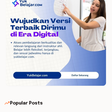
trending_up
Popular Posts