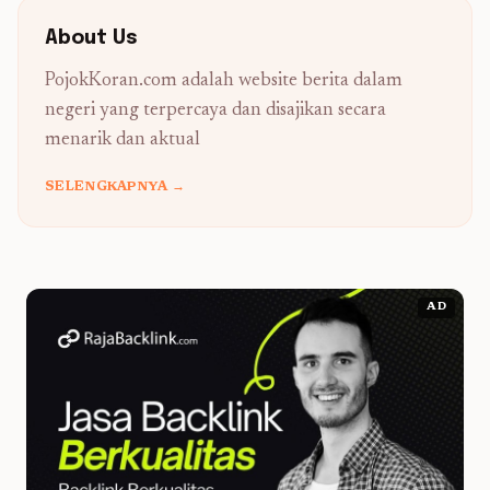
About Us
PojokKoran.com adalah website berita dalam
negeri yang terpercaya dan disajikan secara
menarik dan aktual
SELENGKAPNYA →
AD