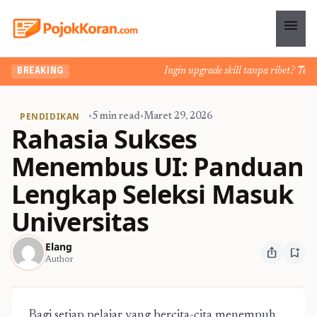
menu
Ingin upgrade skill tanpa ribet? Temukan
BREAKING
PENDIDIKAN
•
5 min read
•
Maret 29, 2026
Rahasia Sukses
Menembus UI: Panduan
Lengkap Seleksi Masuk
Universitas
Elang
ios_share
bookmark_add
Author
Bagi setiap pelajar yang bercita-cita menempuh