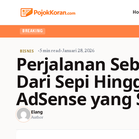
H
BREAKING
BISNIS
•
5 min read
•
Januari 28, 2026
Perjalanan Se
Dari Sepi Hin
AdSense yang S
Elang
Author