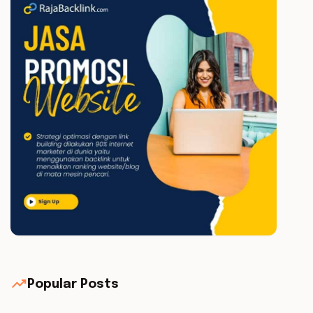
trending_up
Popular Posts