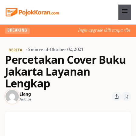
menu
Ingin upgrade skill tanpa ribet? Te
BREAKING
BERITA
•
5 min read
•
Oktober 02, 2021
Percetakan Cover Buku
Jakarta Layanan
Lengkap
Elang
ios_share
bookmark_add
Author