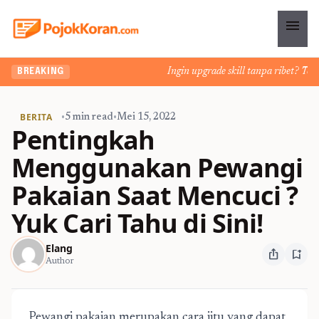
menu
Ingin upgrade skill tanpa ribet? Temuka
BREAKING
BERITA
•
5 min read
•
Mei 15, 2022
Pentingkah
Menggunakan Pewangi
Pakaian Saat Mencuci ?
Yuk Cari Tahu di Sini!
Elang
ios_share
bookmark_add
Author
Pewangi pakaian merupakan cara jitu yang dapat