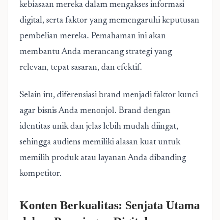
kebiasaan mereka dalam mengakses informasi
digital, serta faktor yang memengaruhi keputusan
pembelian mereka. Pemahaman ini akan
membantu Anda merancang strategi yang
relevan, tepat sasaran, dan efektif.
Selain itu, diferensiasi brand menjadi faktor kunci
agar bisnis Anda menonjol. Brand dengan
identitas unik dan jelas lebih mudah diingat,
sehingga audiens memiliki alasan kuat untuk
memilih produk atau layanan Anda dibanding
kompetitor.
Konten Berkualitas: Senjata Utama