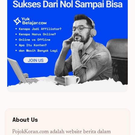
About Us
PojokKoran.com adalah website berita dalam