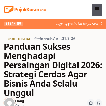
menu
Ingin upgrade skill tanpa ribet? Temuka
BREAKING
BISNIS DIGITAL
•
5 min read
•
Maret 31, 2026
Panduan Sukses
Menghadapi
Persaingan Digital 2026:
Strategi Cerdas Agar
Bisnis Anda Selalu
Unggul
Elang
ios_share
bookmark_add
Author