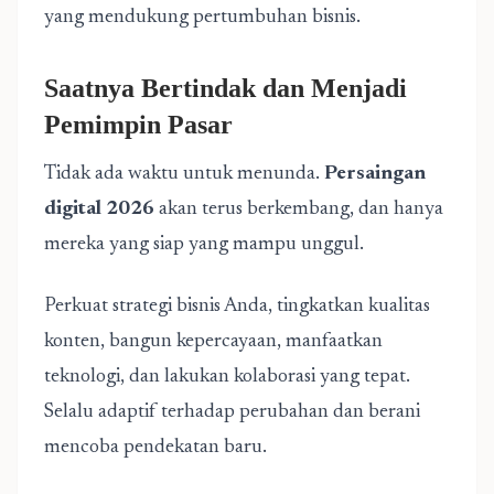
yang mendukung pertumbuhan bisnis.
Saatnya Bertindak dan Menjadi
Pemimpin Pasar
Tidak ada waktu untuk menunda.
Persaingan
digital 2026
akan terus berkembang, dan hanya
mereka yang siap yang mampu unggul.
Perkuat strategi bisnis Anda, tingkatkan kualitas
konten, bangun kepercayaan, manfaatkan
teknologi, dan lakukan kolaborasi yang tepat.
Selalu adaptif terhadap perubahan dan berani
mencoba pendekatan baru.