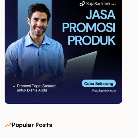
trending_up
Popular Posts