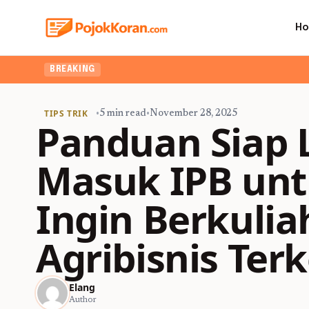
H
BREAKING
TIPS TRIK
•
5 min read
•
November 28, 2025
Panduan Siap L
Masuk IPB un
Ingin Berkuli
Agribisnis Te
Elang
Author