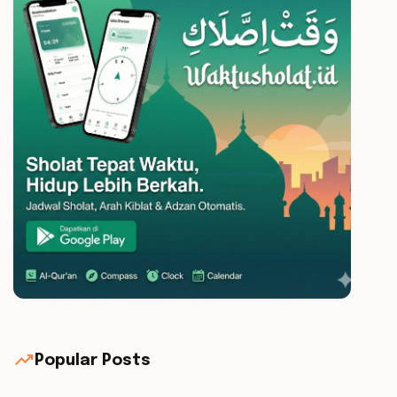
trending_up
Popular Posts