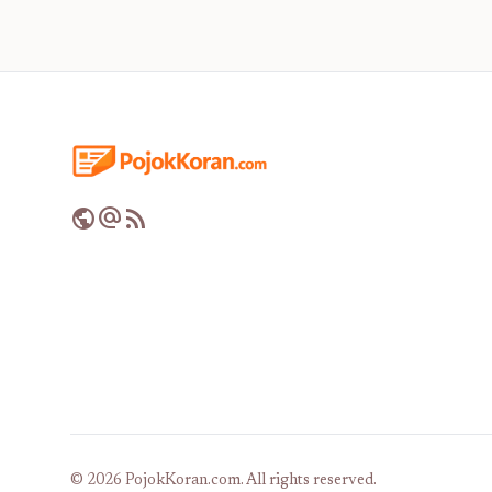
public
alternate_email
rss_feed
© 2026 PojokKoran.com. All rights reserved.