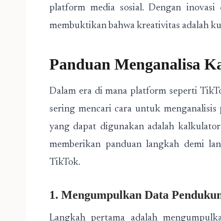
platform media sosial. Dengan inovasi
membuktikan bahwa kreativitas adalah kun
Panduan Menganalisa Ka
Dalam era di mana platform seperti TikT
sering mencari cara untuk menganalisis 
yang dapat digunakan adalah kalkulator
memberikan panduan langkah demi lang
TikTok.
1. Mengumpulkan Data Penduku
Langkah pertama adalah mengumpulka