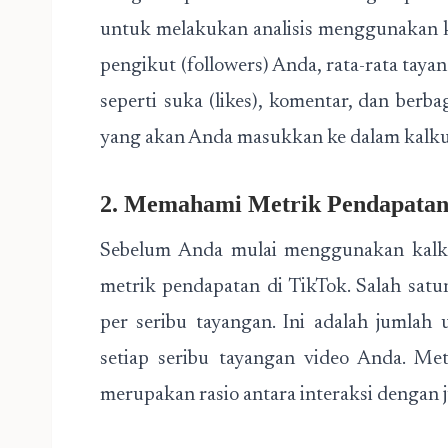
untuk melakukan analisis menggunakan k
pengikut (followers) Anda, rata-rata tayan
seperti suka (likes), komentar, dan berb
yang akan Anda masukkan ke dalam kalku
2. Memahami Metrik Pendapata
Sebelum Anda mulai menggunakan kalku
metrik pendapatan di TikTok. Salah satu
per seribu tayangan. Ini adalah jumla
setiap seribu tayangan video Anda. Me
merupakan rasio antara interaksi dengan