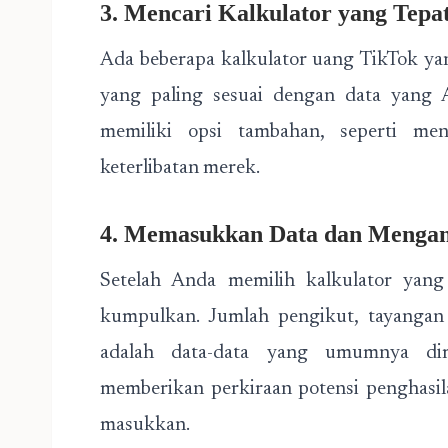
3. Mencari Kalkulator yang Tepa
Ada beberapa kalkulator uang TikTok yang
yang paling sesuai dengan data yang A
memiliki opsi tambahan, seperti men
keterlibatan merek.
4. Memasukkan Data dan Mengana
Setelah Anda memilih kalkulator yang
kumpulkan. Jumlah pengikut, tayangan r
adalah data-data yang umumnya dima
memberikan perkiraan potensi penghasi
masukkan.