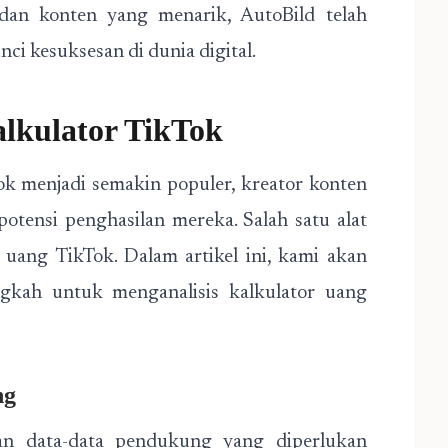
 dan konten yang menarik, AutoBild telah
ci kesuksesan di dunia digital.
lkulator TikTok
ok menjadi semakin populer, kreator konten
potensi penghasilan mereka. Salah satu alat
 uang TikTok. Dalam artikel ini, kami akan
kah untuk menganalisis kalkulator uang
ng
n data-data pendukung yang diperlukan