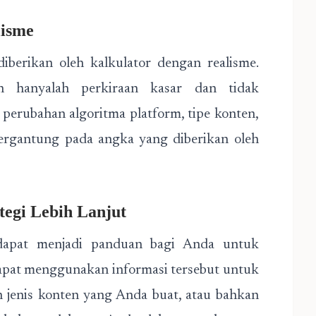
lisme
iberikan oleh kalkulator dengan realisme.
an hanyalah perkiraan kasar dan tidak
perubahan algoritma platform, tipe konten,
 bergantung pada angka yang diberikan oleh
tegi Lebih Lanjut
 dapat menjadi panduan bagi Anda untuk
dapat menggunakan informasi tersebut untuk
 jenis konten yang Anda buat, atau bahkan