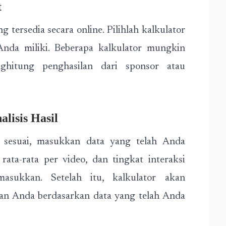
t
 tersedia secara online. Pilihlah kalkulator
nda miliki. Beberapa kalkulator mungkin
ghitung penghasilan dari sponsor atau
lisis Hasil
 sesuai, masukkan data yang telah Anda
ata-rata per video, dan tingkat interaksi
sukkan. Setelah itu, kalkulator akan
lan Anda berdasarkan data yang telah Anda