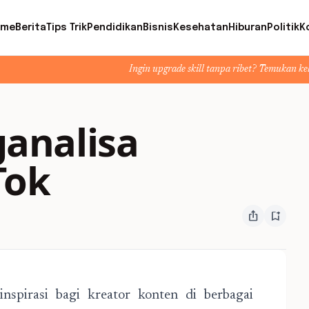
ome
Berita
Tips Trik
Pendidikan
Bisnis
Kesehatan
Hiburan
Politik
K
Ingin upgrade skill tanpa ribet? Temukan kelas seru dan mate
analisa
Tok
ios_share
bookmark_add
nspirasi bagi kreator konten di berbagai