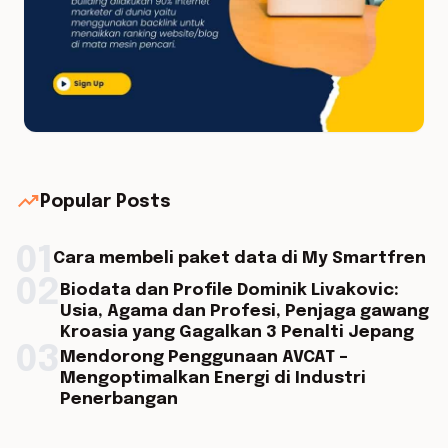
trending_up
Popular Posts
01
Cara membeli paket data di My Smartfren
02
Biodata dan Profile Dominik Livakovic:
Usia, Agama dan Profesi, Penjaga gawang
Kroasia yang Gagalkan 3 Penalti Jepang
03
Mendorong Penggunaan AVCAT –
Mengoptimalkan Energi di Industri
Penerbangan