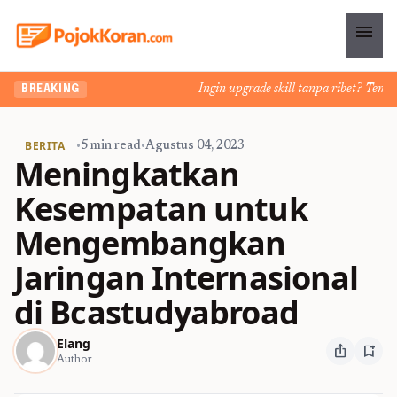
menu
Ingin upgrade skill tanpa ribet? Temukan 
BREAKING
BERITA
•
5 min read
•
Agustus 04, 2023
Meningkatkan
Kesempatan untuk
Mengembangkan
Jaringan Internasional
di Bcastudyabroad
Elang
ios_share
bookmark_add
Author