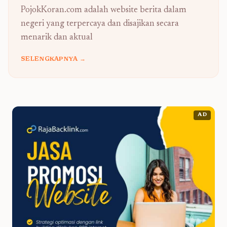
PojokKoran.com adalah website berita dalam
negeri yang terpercaya dan disajikan secara
menarik dan aktual
SELENGKAPNYA →
AD