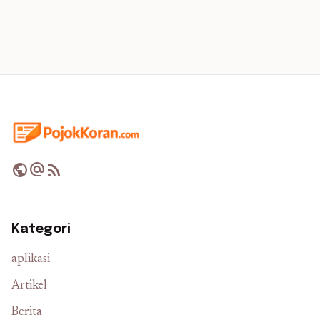
public
alternate_email
rss_feed
Kategori
aplikasi
Artikel
Berita