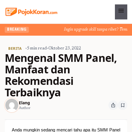
menu
Ingin upgrade skill tanpa ribet? Temukan ke
BREAKING
BERITA
•
5 min read
•
Oktober 23, 2022
Mengenal SMM Panel,
Manfaat dan
Rekomendasi
Terbaiknya
Elang
ios_share
bookmark_add
Author
Anda mungkin sedang mencari tahu apa itu SMM Panel