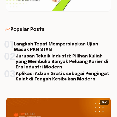
trending_up
Popular Posts
01
Langkah Tepat Mempersiapkan Ujian
Masuk PKN STAN
02
Jurusan Teknik Industri: Pilihan Kuliah
yang Membuka Banyak Peluang Karier di
Era Industri Modern
03
Aplikasi Adzan Gratis sebagai Pengingat
Salat di Tengah Kesibukan Modern
AD