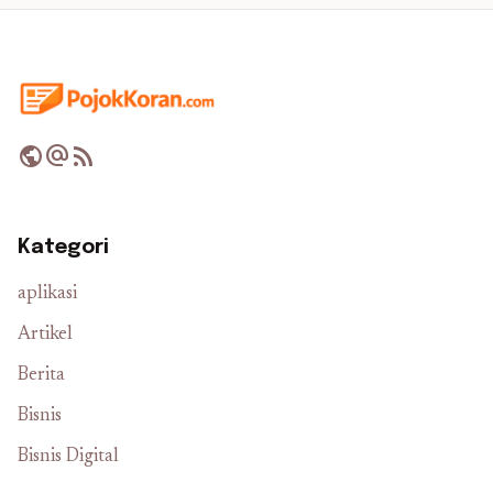
public
alternate_email
rss_feed
Kategori
aplikasi
Artikel
Berita
Bisnis
Bisnis Digital