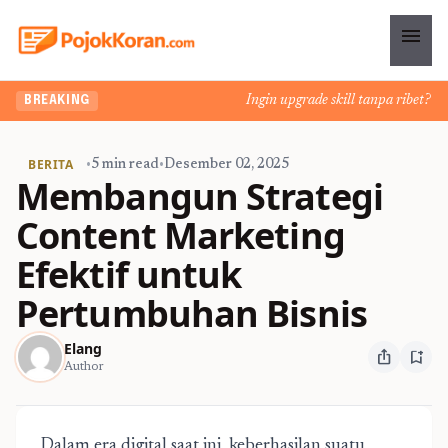
menu
Ingin upgrade skill tanpa ribet? Temu
BREAKING
BERITA
•
5 min read
•
Desember 02, 2025
Membangun Strategi
Content Marketing
Efektif untuk
Pertumbuhan Bisnis
Elang
ios_share
bookmark_add
Author
Dalam era digital saat ini, keberhasilan suatu