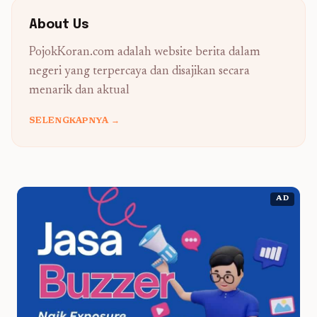
About Us
PojokKoran.com adalah website berita dalam
negeri yang terpercaya dan disajikan secara
menarik dan aktual
SELENGKAPNYA →
AD