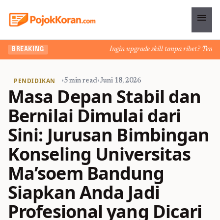
menu
Ingin upgrade skill tanpa ribet? Temukan k
BREAKING
PENDIDIKAN
•
5 min read
•
Juni 18, 2026
Masa Depan Stabil dan
Bernilai Dimulai dari
Sini: Jurusan Bimbingan
Konseling Universitas
Ma’soem Bandung
Siapkan Anda Jadi
Profesional yang Dicari