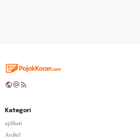
public
alternate_email
rss_feed
Kategori
aplikasi
Artikel