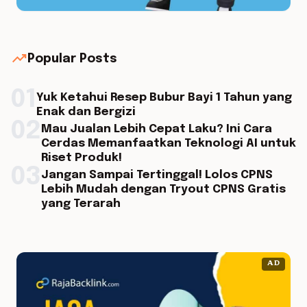
trending_up
Popular Posts
01
Yuk Ketahui Resep Bubur Bayi 1 Tahun yang
Enak dan Bergizi
02
Mau Jualan Lebih Cepat Laku? Ini Cara
Cerdas Memanfaatkan Teknologi AI untuk
Riset Produk!
03
Jangan Sampai Tertinggal! Lolos CPNS
Lebih Mudah dengan Tryout CPNS Gratis
yang Terarah
AD