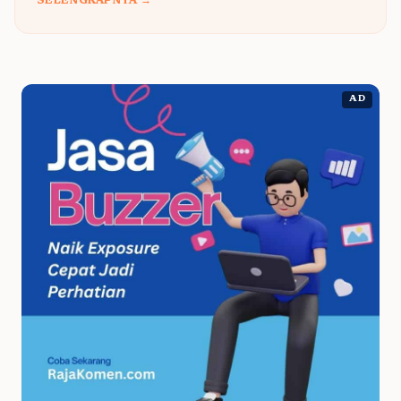
SELENGKAPNYA →
AD