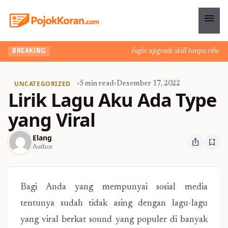
menu
Ingin upgrade skill tanpa ribet? 
BREAKING
UNCATEGORIZED
•
5 min read
•
Desember 17, 2022
Lirik Lagu Aku Ada Type
yang Viral
Elang
ios_share
bookmark_add
Author
Bagi Anda yang mempunyai sosial media
tentunya sudah tidak asing dengan lagu-lagu
yang viral berkat sound yang populer di banyak