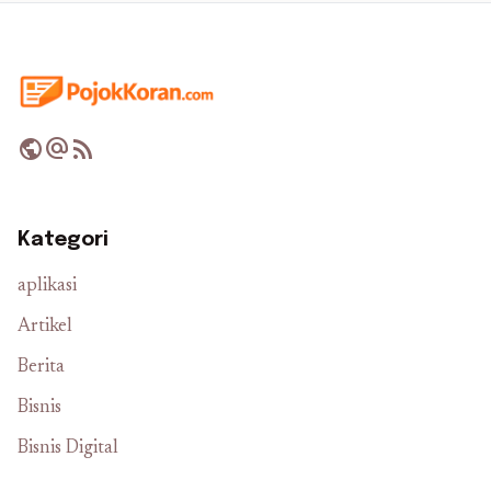
public
alternate_email
rss_feed
Kategori
aplikasi
Artikel
Berita
Bisnis
Bisnis Digital