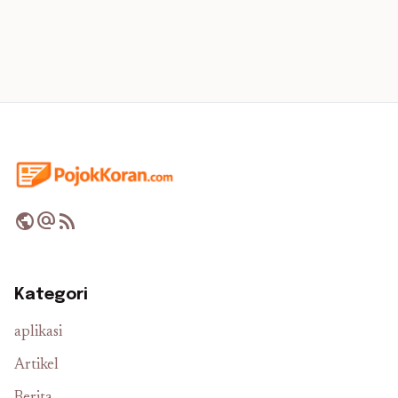
public
alternate_email
rss_feed
Kategori
aplikasi
Artikel