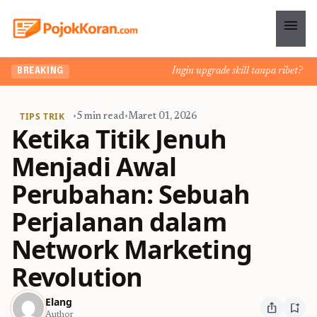
menu
Ingin upgrade skill tanpa ribet? Temu
BREAKING
TIPS TRIK
•
5 min read
•
Maret 01, 2026
Ketika Titik Jenuh
Menjadi Awal
Perubahan: Sebuah
Perjalanan dalam
Network Marketing
Revolution
Elang
ios_share
bookmark_add
Author