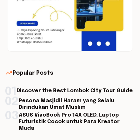
trending_up
Popular Posts
01
Discover the Best Lombok City Tour Guide
02
Pesona Masjidil Haram yang Selalu
Dirindukan Umat Muslim
03
ASUS VivoBook Pro 14X OLED, Laptop
Futuristik Cocok untuk Para Kreator
Muda