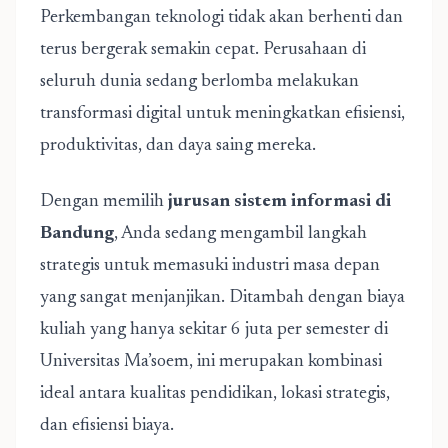
Perkembangan teknologi tidak akan berhenti dan
terus bergerak semakin cepat. Perusahaan di
seluruh dunia sedang berlomba melakukan
transformasi digital untuk meningkatkan efisiensi,
produktivitas, dan daya saing mereka.
Dengan memilih
jurusan sistem informasi di
Bandung
, Anda sedang mengambil langkah
strategis untuk memasuki industri masa depan
yang sangat menjanjikan. Ditambah dengan biaya
kuliah yang hanya sekitar 6 juta per semester di
Universitas Ma’soem, ini merupakan kombinasi
ideal antara kualitas pendidikan, lokasi strategis,
dan efisiensi biaya.