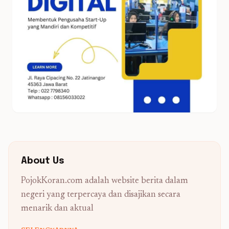
About Us
PojokKoran.com adalah website berita dalam
negeri yang terpercaya dan disajikan secara
menarik dan aktual