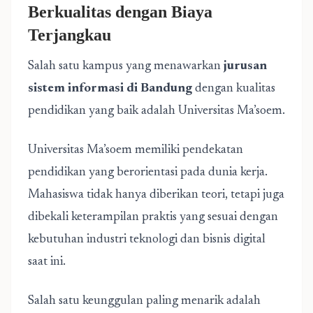
Berkualitas dengan Biaya
Terjangkau
Salah satu kampus yang menawarkan
jurusan
sistem informasi di Bandung
dengan kualitas
pendidikan yang baik adalah Universitas Ma’soem.
Universitas Ma’soem memiliki pendekatan
pendidikan yang berorientasi pada dunia kerja.
Mahasiswa tidak hanya diberikan teori, tetapi juga
dibekali keterampilan praktis yang sesuai dengan
kebutuhan industri teknologi dan bisnis digital
saat ini.
Salah satu keunggulan paling menarik adalah