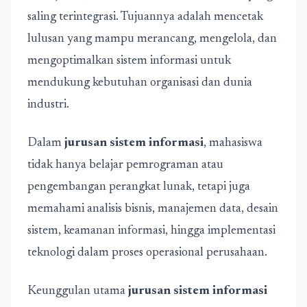
saling terintegrasi. Tujuannya adalah mencetak
lulusan yang mampu merancang, mengelola, dan
mengoptimalkan sistem informasi untuk
mendukung kebutuhan organisasi dan dunia
industri.
Dalam
jurusan sistem informasi
, mahasiswa
tidak hanya belajar pemrograman atau
pengembangan perangkat lunak, tetapi juga
memahami analisis bisnis, manajemen data, desain
sistem, keamanan informasi, hingga implementasi
teknologi dalam proses operasional perusahaan.
Keunggulan utama
jurusan sistem informasi