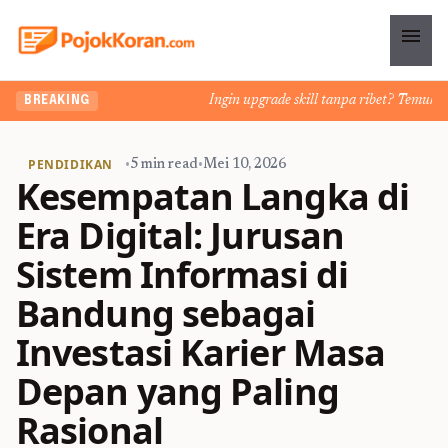
menu
Ingin upgrade skill tanpa ribet? Temukan kel
BREAKING
PENDIDIKAN
•
5 min read
•
Mei 10, 2026
Kesempatan Langka di
Era Digital: Jurusan
Sistem Informasi di
Bandung sebagai
Investasi Karier Masa
Depan yang Paling
Rasional