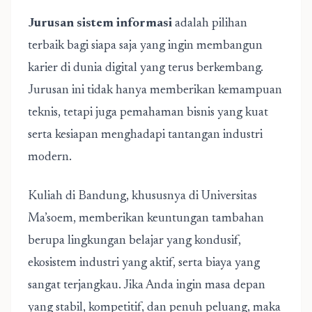
Jurusan sistem informasi
adalah pilihan
terbaik bagi siapa saja yang ingin membangun
karier di dunia digital yang terus berkembang.
Jurusan ini tidak hanya memberikan kemampuan
teknis, tetapi juga pemahaman bisnis yang kuat
serta kesiapan menghadapi tantangan industri
modern.
Kuliah di Bandung, khususnya di Universitas
Ma’soem, memberikan keuntungan tambahan
berupa lingkungan belajar yang kondusif,
ekosistem industri yang aktif, serta biaya yang
sangat terjangkau. Jika Anda ingin masa depan
yang stabil, kompetitif, dan penuh peluang, maka