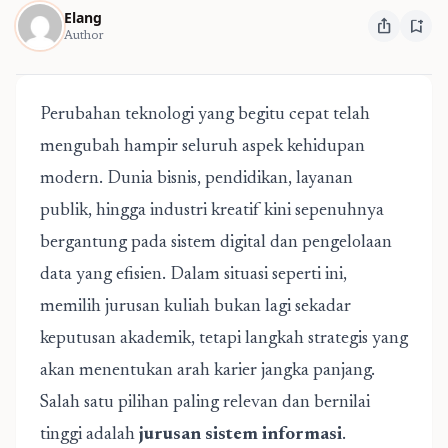
Elang
ios_share
bookmark_add
Author
Perubahan teknologi yang begitu cepat telah
mengubah hampir seluruh aspek kehidupan
modern. Dunia bisnis, pendidikan, layanan
publik, hingga industri kreatif kini sepenuhnya
bergantung pada sistem digital dan pengelolaan
data yang efisien. Dalam situasi seperti ini,
memilih jurusan kuliah bukan lagi sekadar
keputusan akademik, tetapi langkah strategis yang
akan menentukan arah karier jangka panjang.
Salah satu pilihan paling relevan dan bernilai
tinggi adalah
jurusan sistem informasi
.