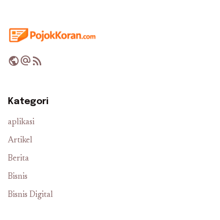
public
alternate_email
rss_feed
Kategori
aplikasi
Artikel
Berita
Bisnis
Bisnis Digital