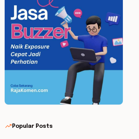
trending_up
Popular Posts