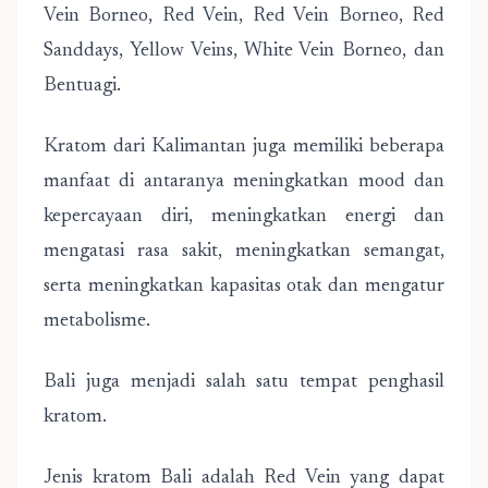
Vein Borneo, Red Vein, Red Vein Borneo, Red
Sanddays, Yellow Veins, White Vein Borneo, dan
Bentuagi.
Kratom dari Kalimantan juga memiliki beberapa
manfaat di antaranya meningkatkan mood dan
kepercayaan diri, meningkatkan energi dan
mengatasi rasa sakit, meningkatkan semangat,
serta meningkatkan kapasitas otak dan mengatur
metabolisme.
Bali juga menjadi salah satu tempat penghasil
kratom.
Jenis kratom Bali adalah Red Vein yang dapat