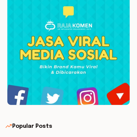
trending_up
Popular Posts