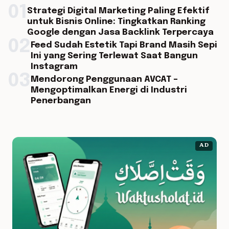
01
Strategi Digital Marketing Paling Efektif
untuk Bisnis Online: Tingkatkan Ranking
Google dengan Jasa Backlink Terpercaya
02
Feed Sudah Estetik Tapi Brand Masih Sepi
Ini yang Sering Terlewat Saat Bangun
Instagram
03
Mendorong Penggunaan AVCAT –
Mengoptimalkan Energi di Industri
Penerbangan
AD