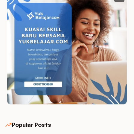
trending_up
Popular Posts