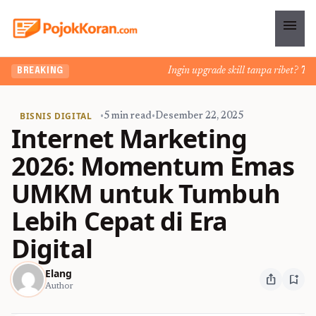
menu
Ingin upgrade skill tanpa ribet? Temuka
BREAKING
BISNIS DIGITAL
•
5 min read
•
Desember 22, 2025
Internet Marketing
2026: Momentum Emas
UMKM untuk Tumbuh
Lebih Cepat di Era
Digital
Elang
ios_share
bookmark_add
Author