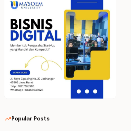
trending_up
Popular Posts