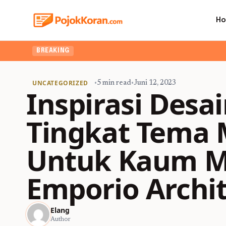
H
BREAKING
UNCATEGORIZED
•
5 min read
•
Juni 12, 2023
Inspirasi Des
Tingkat Tema 
Untuk Kaum M
Emporio Archit
Elang
Author