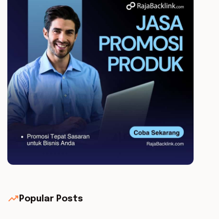
trending_up
Popular Posts