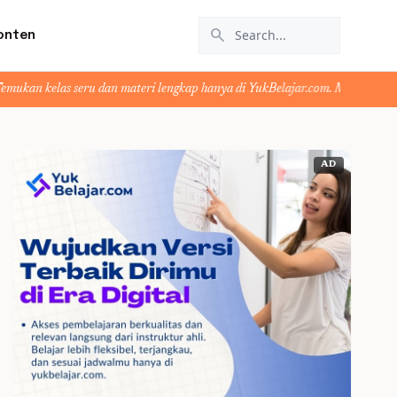
search
onten
eru dan materi lengkap hanya di YukBelajar.com. Mulai langkah suksesmu hari
AD