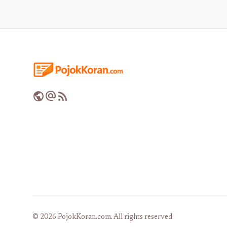
public
alternate_email
rss_feed
© 2026 PojokKoran.com. All rights reserved.