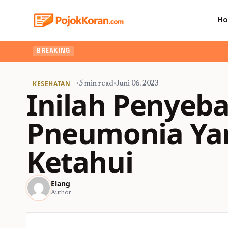
H
BREAKING
KESEHATAN
•
5 min read
•
Juni 06, 2023
Inilah Penyeba
Pneumonia Yan
Ketahui
Elang
Author