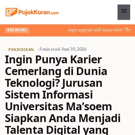
menu
Ingin upgrade skill tanpa ribet? Temukan 
BREAKING
PENDIDIKAN
•
5 min read
•
Juni 30, 2026
Ingin Punya Karier
Cemerlang di Dunia
Teknologi? Jurusan
Sistem Informasi
Universitas Ma’soem
Siapkan Anda Menjadi
Talenta Digital yang