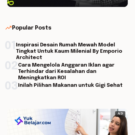
trending_up
Popular Posts
01
Inspirasi Desain Rumah Mewah Model
Tingkat Untuk Kaum Milenial By Emporio
Architect
02
Cara Mengelola Anggaran Iklan agar
Terhindar dari Kesalahan dan
Meningkatkan ROI
03
Inilah Pilihan Makanan untuk Gigi Sehat
AD