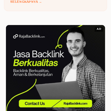
SELENGKAPNYA →
AD