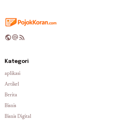
public
alternate_email
rss_feed
Kategori
aplikasi
Artikel
Berita
Bisnis
Bisnis Digital